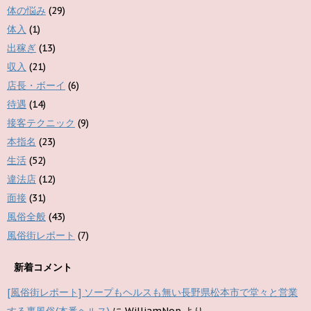
体の悩み
(29)
体入
(1)
出稼ぎ
(13)
収入
(21)
店長・ボーイ
(6)
待遇
(14)
接客テクニック
(9)
本指名
(23)
生活
(52)
違法店
(12)
面接
(31)
風俗全般
(43)
風俗街レポート
(7)
新着コメント
[風俗街レポート] ソープもヘルスも無い長野県松本市で堂々と営業